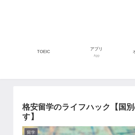
アプリ
TOEIC
App
格安留学のライフハック【国別
す】
留学