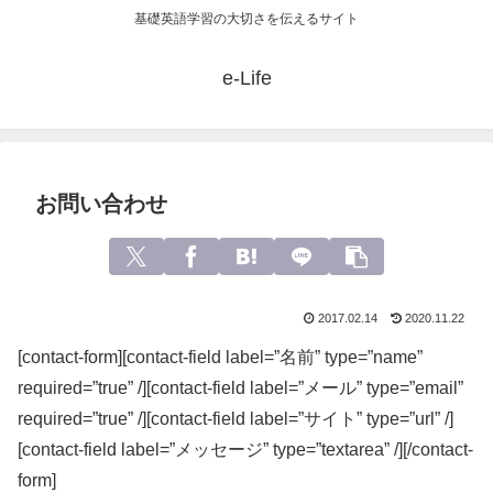
基礎英語学習の大切さを伝えるサイト
e-Life
お問い合わせ
2017.02.14
2020.11.22
[contact-form][contact-field label=”名前” type=”name”
required=”true” /][contact-field label=”メール” type=”email”
required=”true” /][contact-field label=”サイト” type=”url” /]
[contact-field label=”メッセージ” type=”textarea” /][/contact-
form]