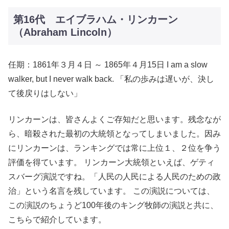
第16代 エイブラハム・リンカーン
（Abraham Lincoln）
任期：1861年３月４日 ～ 1865年４月15日 I am a slow
walker, but I never walk back. 「私の歩みは遅いが、決し
て後戻りはしない」
リンカーンは、皆さんよくご存知だと思います。残念なが
ら、暗殺された最初の大統領となってしまいました。因み
にリンカーンは、ランキングでは常に上位１、２位を争う
評価を得ています。 リンカーン大統領といえば、ゲティ
スバーグ演説ですね。「人民の人民による人民のための政
治」という名言を残しています。 この演説については、
この演説のちょうど100年後のキング牧師の演説と共に、
こちらで紹介しています。