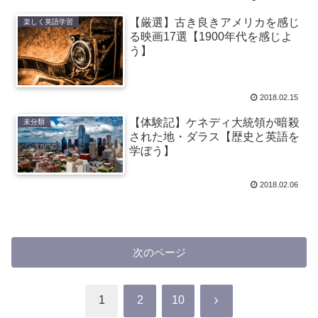
【厳選】古き良きアメリカを感じ
楽しく英語学習
る映画17選【1900年代を感じよ
う】
2018.02.15
【体験記】ケネディ大統領が暗殺
未分類
された地・ダラス【歴史と英語を
学ぼう】
2018.02.06
次のページ
次
1
2
10