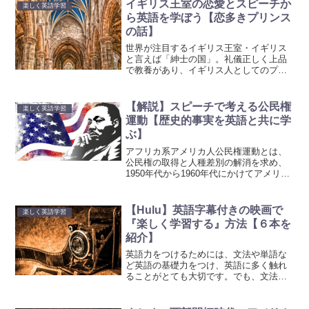
ランプ大統領のスピーチをニュースで聞
イギリス王室の恋愛とスピーチか
楽しく英語学習
いて、わかりやすいと感じ...
ら英語を学ぼう【恋多きプリンス
の話】
世界が注目するイギリス王室・イギリス
と言えば「紳士の国」。礼儀正しく上品
で教養があり、イギリス人としてのプラ
イドを持った英国紳士を想像する人も多
いのではないでしょうか。そして、忘れ
てはならないのがイギリス王室。世界の
【解説】スピーチで考える公民権
楽しく英語学習
王室の中でも、これほど華...
運動【歴史的事実を英語と共に学
ぶ】
アフリカ系アメリカ人公民権運動とは、
公民権の取得と人種差別の解消を求め、
1950年代から1960年代にかけてアメリカ
の黒人が行った活動です。英語では、
American civil rights movementといいま
す。アメリカにおける公...
【Hulu】英語字幕付きの映画で
楽しく英語学習
『楽しく学習する』方法【６本を
紹介】
英語力をつけるためには、文法や単語な
ど英語の基礎力をつけ、英語に多く触れ
ることがとても大切です。でも、文法学
習や単語学習ってあまり面白くないです
よね。TOEICや英検などの具体的な目標