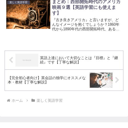
がないとなかなか続かないものです。こ
まとめ：西部開拓時代のアメリカ
楽しく英語学習
のような学習ばかりし...
映画９選【英語学習にも使えま
す】
『古き良きアメリカ』と言いますが、ど
んなイメージを抱くでしょうか？1860年
代から1890年代の西部開拓時代、あるい
はベトナム戦争前のアメリカ黄金期とも
言われる1950年代でしょうか。恐らく、
いつが『古き良きアメリカ』に当たるの
かは、個人の...
英語上達において大切なことは『目標』と『継
続』です【丁寧な解説】
【完全初心者向け】英会話の独学にオススメな
本・教材【丁寧な解説】
ホーム
楽しく英語学習