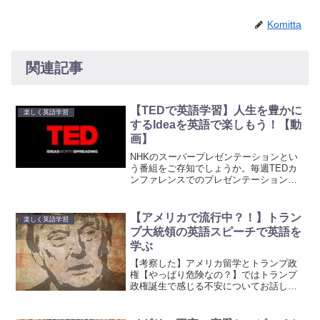
Komitta
関連記事
【TEDで英語学習】人生を豊かに
楽しく英語学習
するIdeaを英語で楽しもう！【動
画】
NHKのスーパープレゼンテーションとい
う番組をご存知でしょうか。毎週TEDカ
ンファレンスでのプレゼンテーションか
ら厳選された１～２本が放送さていま
す。TEDという名称は、Technology
Entertainment Designの三つの...
【アメリカで流行中？！】トラン
楽しく英語学習
プ大統領の英語スピーチで英語を
学ぶ
【考察した】アメリカ留学とトランプ政
権【やっぱり危険なの？】ではトランプ
政権誕生で感じる不安についてお話して
きましたが、この際、トランプ大統領に
英語学習に協力してもらいましょう。ト